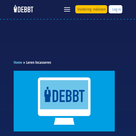
Vordering indienen
Log in
Home
»
Leren Incasseren