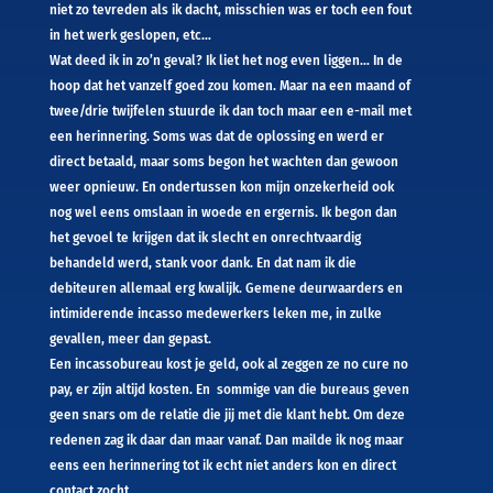
niet zo tevreden als ik dacht, misschien was er toch een fout
in het werk geslopen, etc…
Wat deed ik in zo’n geval? Ik liet het nog even liggen… In de
hoop dat het vanzelf goed zou komen. Maar na een maand of
twee/drie twijfelen stuurde ik dan toch maar een e-mail met
een herinnering. Soms was dat de oplossing en werd er
direct betaald, maar soms begon het wachten dan gewoon
weer opnieuw. En ondertussen kon mijn onzekerheid ook
nog wel eens omslaan in woede en ergernis. Ik begon dan
het gevoel te krijgen dat ik slecht en onrechtvaardig
behandeld werd, stank voor dank. En dat nam ik die
debiteuren allemaal erg kwalijk. Gemene deurwaarders en
intimiderende incasso medewerkers leken me, in zulke
gevallen, meer dan gepast.
Een incassobureau kost je geld, ook al zeggen ze no cure no
pay, er zijn altijd kosten. En sommige van die bureaus geven
geen snars om de relatie die jij met die klant hebt. Om deze
redenen zag ik daar dan maar vanaf. Dan mailde ik nog maar
eens een herinnering tot ik echt niet anders kon en direct
contact zocht.