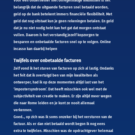
Voor een ondernemer met onregelmatige inkomsten is het
belangrijk dat de uitgaande facturen snel betaald worden,
geld op de bank betekent immers financiële flexibiliteit. Met
geld dat nog uitstaat kun je geen rekeningen betalen. En geld
dat je nu niet nodig hebt kan het gat dat morgen ontstaat
vullen. Daarom is het verstandig jezelf kopzorgen te
besparen en onbetaalde facturen snel op te volgen. Online
incasso kan daarbij helpen
Twijfels over onbetaalde facturen
Zelf vond ik het sturen van facturen op zich al lastig. Ondanks
het feit dat ik overtuigd ben van mijn kwaliteiten als
ontwerper, had ik op deze momenten altijd last van het
‘impostersyndroom’. Dat heeft misschien ook wel met de
subjectiviteit van creatie te maken. Er zijn altijd meer wegen
die naar Rome leiden en je kunt ze nooit allemaal
verkennen.
Goed.., op zich was ik soms onzeker bij het versturen van de
factuur. Als er dan niet betaald wordt begon ik nog eens
extra te twijfelen. Misschien was de opdrachtgever helemaal